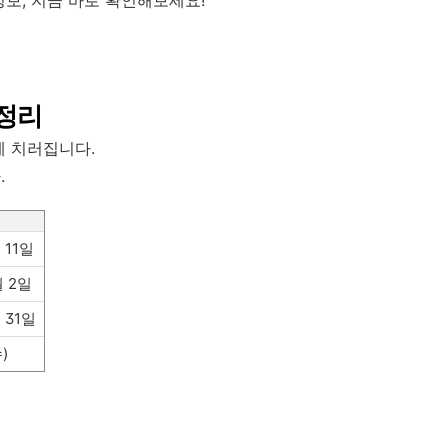
총정리
에 치러집니다.
.
 11일
월 2일
 31일
)