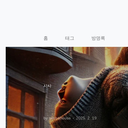
본문 바로가기
홈
태그
방명록
시사
by simbahouse
2025. 2. 19.