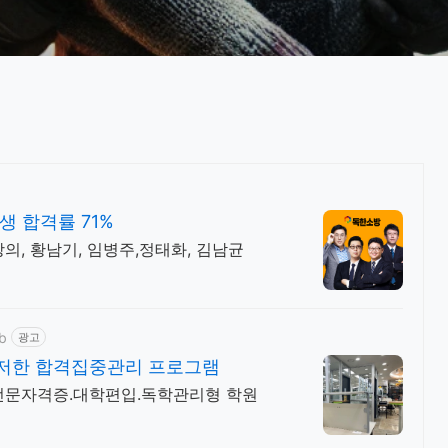
생 합격률 71%
의, 황남기, 임병주,정태화, 김남균
ab
광고
저한 합격집중관리 프로그램
.전문자격증.대학편입.독학관리형 학원