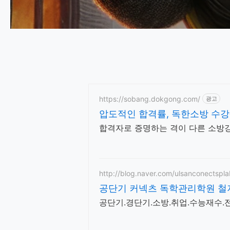
https://sobang.dokgong.com/
광고
압도적인 합격률, 독한소방 수강
합격자로 증명하는 격이 다른 소방강
http://blog.naver.com/ulsanconectspl
공단기 커넥츠 독학관리학원 철
공단기.경단기.소방.취업.수능재수