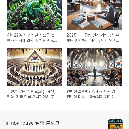
4월 22일 지구의 날의 모든 것,
2025년 대통령 선거 기탁금 납부
역사·목적과 일상 속 친환경 실천
부터 반환까지 핵심 포인트 완벽
가이드
정리
대선을 앞둔 '빅텐트(Big Tent)'
컨벤션 효과란? 경제·사회·산업
전략, 지금 한국 정치판에서 무슨
전반에 미치는 파급력과 대한민국
일이 벌어지고 있나?
사례 총정리
simbahouse 님의 블로그