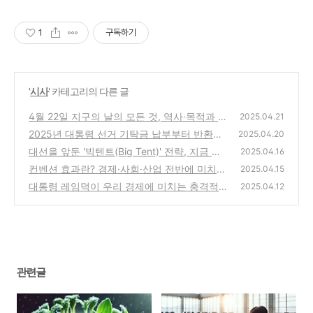
1
구독하기
'
시사
' 카테고리의 다른 글
4월 22일 지구의 날의 모든 것, 역사·목적과 일
2025.04.21
상 속 친환경 실천 가이드
2025년 대통령 선거 기탁금 납부부터 반환까
(0)
2025.04.20
지 핵심 포인트 완벽 정리
대선을 앞둔 '빅텐트(Big Tent)' 전략, 지금 한
(0)
2025.04.16
국 정치판에서 무슨 일이 벌어지고 있나?
컨벤션 효과란? 경제·사회·산업 전반에 미치는
(1)
2025.04.15
파급력과 대한민국 사례 총정리
대통령 레임덕이 우리 경제에 미치는 충격적인
(0)
2025.04.12
영향 5가지
(0)
관련글