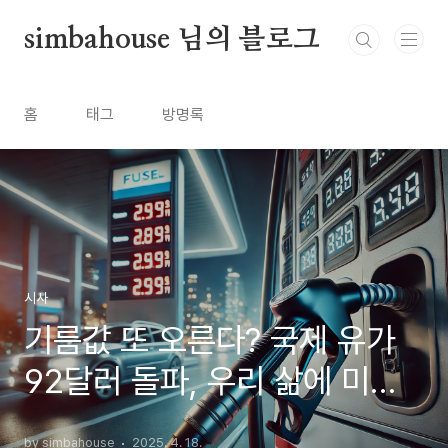
본문 바로가기
simbahouse 님의 블로그
홈
태그
방명록
시사
기름값 또 오른다? 국제 유가
92달러 돌파, 우리 삶에 미치
는 영향은?
by simbahouse
2025. 4. 18.